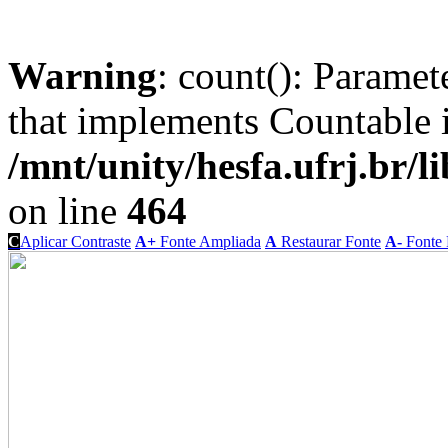
Warning
: count(): Paramet
that implements Countable 
/mnt/unity/hesfa.ufrj.br/l
on line
464
C
Aplicar Contraste
A+
Fonte Ampliada
A
Restaurar Fonte
A-
Fonte 