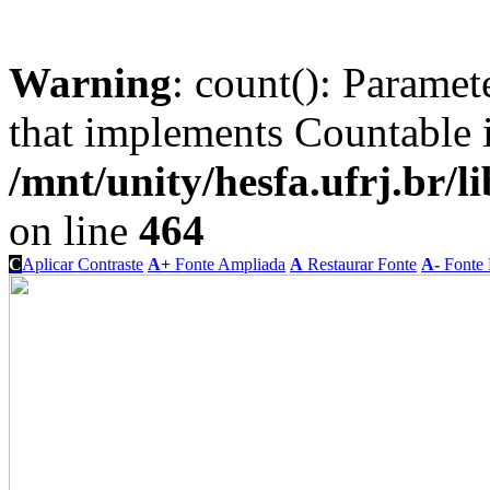
Warning
: count(): Paramet
that implements Countable 
/mnt/unity/hesfa.ufrj.br/l
on line
464
C
Aplicar Contraste
A+
Fonte Ampliada
A
Restaurar Fonte
A-
Fonte 